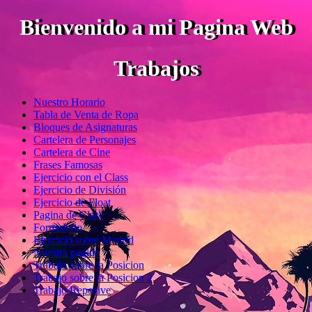
Bienvenido a mi Pagina Web
Trabajos
Nuestro Horario
Tabla de Venta de Ropa
Bloques de Asignaturas
Cartelera de Personajes
Cartelera de Cine
Frases Famosas
Ejercicio con el Class
Ejercicio de División
Ejercicio de Float
Pagina de Clase
Formulario
Ejercicio sobre Madrid
Nuestra pagina
Trabajo sobre la Posicion
Trabajo sobre la Posicion 2
Trabajo Reposive